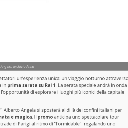
 Angela, archivio Ansa
ettatori un’esperienza unica: un viaggio notturno attravers
a in
prima serata su Rai 1
. La serata speciale andrà in onda
 l’opportunità di esplorare i luoghi più iconici della capitale
”
, Alberto Angela si sposterà al di là dei confini italiani per
inata e magica
. Il
promo
anticipa uno spettacolare tour
trade di Parigi al ritmo di “Formidable”, regalando uno