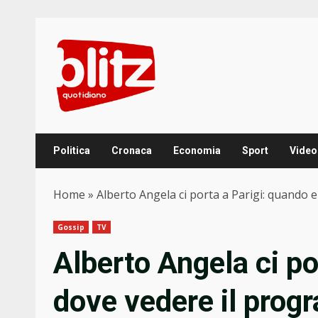
Skip
to
content
Politica
Cronaca
Economia
Sport
Video
Home
»
Alberto Angela ci porta a Parigi: quando
Gossip
TV
Alberto Angela ci po
dove vedere il pro