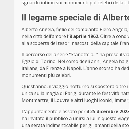
sguardo intimo sui monumenti più celebri della cit
Il legame speciale di Alber
Alberto Angela, figlio del compianto Piero Angela
nella città dell’amore
l’8 aprile 1962
. Oltre a cond
alla scoperta dei tesori nascosti della capitale fra
Il percorso della serie “Stanotte a…” ha preso il 
Egizio di Torino. Nel corso degli anni, Angela ha gu
italiane, da Firenze a Napoli. L’anno scorso ha ded
monumenti più celebri.
Quest’anno, il viaggio notturno si sposterà oltre i 
unica sulla magia di Parigi durante le festività nat
Montmartre, il Louvre e altri luoghi iconici, immerg
L’appuntamento è fissato per il
25 dicembre 2023,
ha invitato il pubblico a unirsi a lui in questo vi
una serata indimenticabile per gli amanti della stor