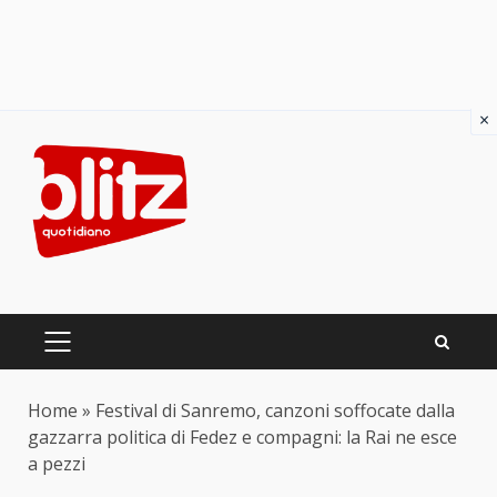
×
Skip
to
content
PRIMARY
MENU
Home
»
Festival di Sanremo, canzoni soffocate dalla
gazzarra politica di Fedez e compagni: la Rai ne esce
a pezzi