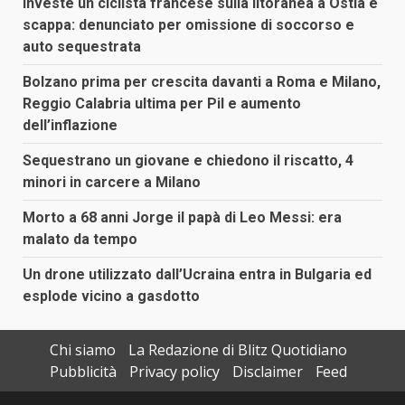
Investe un ciclista francese sulla litoranea a Ostia e
scappa: denunciato per omissione di soccorso e
auto sequestrata
Bolzano prima per crescita davanti a Roma e Milano,
Reggio Calabria ultima per Pil e aumento
dell’inflazione
Sequestrano un giovane e chiedono il riscatto, 4
minori in carcere a Milano
Morto a 68 anni Jorge il papà di Leo Messi: era
malato da tempo
Un drone utilizzato dall’Ucraina entra in Bulgaria ed
esplode vicino a gasdotto
Chi siamo
La Redazione di Blitz Quotidiano
Pubblicità
Privacy policy
Disclaimer
Feed