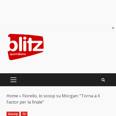
×
Skip
to
content
PRIMARY
MENU
Home
»
Fiorello, lo scoop su Morgan: “Torna a X
Factor per la finale”
Gossip
TV