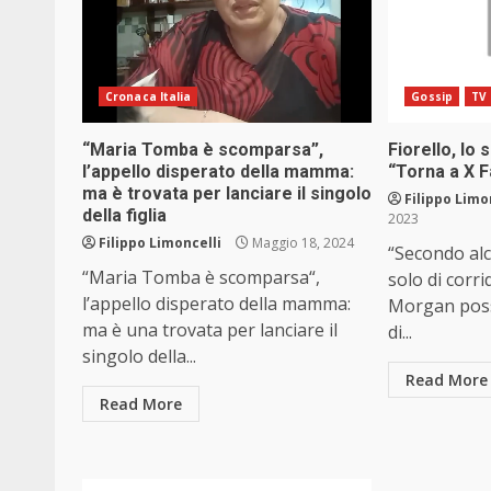
Cronaca Italia
Gossip
TV
“Maria Tomba è scomparsa”,
Fiorello, lo
l’appello disperato della mamma:
“Torna a X F
ma è trovata per lanciare il singolo
Filippo Limo
della figlia
2023
Filippo Limoncelli
Maggio 18, 2024
“Secondo alc
“Maria Tomba è scomparsa“,
solo di corr
l’appello disperato della mamma:
Morgan possa
ma è una trovata per lanciare il
di...
singolo della...
Read More
Read More