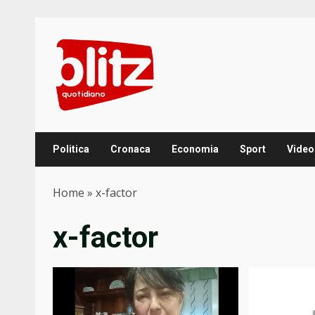
Skip
to
content
Politica
Cronaca
Economia
Sport
Video
Home
»
x-factor
x-factor