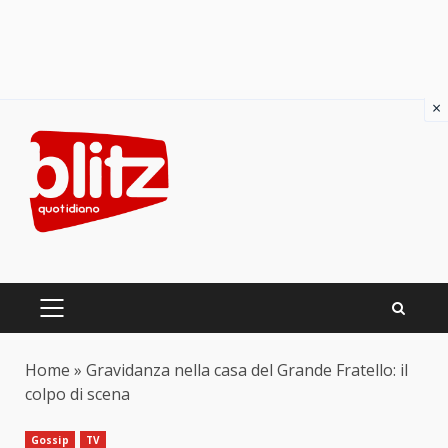
×
Skip
to
content
PRIMARY
MENU
Home
»
Gravidanza nella casa del Grande Fratello: il
colpo di scena
Gossip
TV