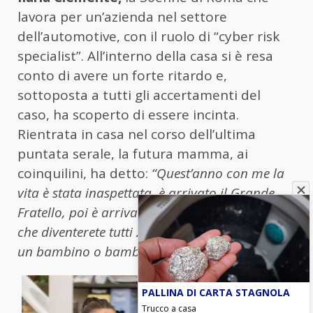
lavora per un’azienda nel settore
dell’automotive, con il ruolo di “cyber risk
specialist”. All’interno della casa si è resa
conto di avere un forte ritardo e,
sottoposta a tutti gli accertamenti del
caso, ha scoperto di essere incinta.
Rientrata in casa nel corso dell’ultima
puntata serale, la futura mamma, ai
coinquilini, ha detto:
“Quest’anno con me la
vita è stata inaspettata, è arrivato il Grande
Fratello, poi è arrivato l’amore. Volevo dirvi
che diventerete tutti zii. Io e Dani aspettiamo
un bambino o bambina”.
PALLINA DI CARTA STAGNOLA
Trucco a casa