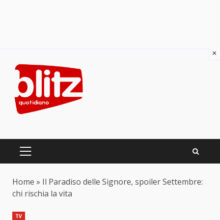
×
Skip
to
content
PRIMARY
MENU
Home
»
Il Paradiso delle Signore, spoiler Settembre:
chi rischia la vita
TV