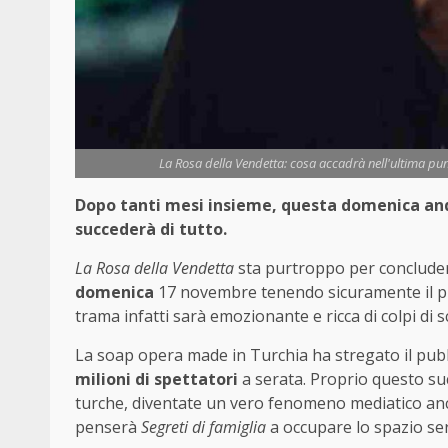
La Rosa della Vendetta: cosa accadrà nell'ultima punt
Dopo tanti mesi insieme, questa domenica andr
succederà di tutto.
La Rosa della Vendetta
sta purtroppo per conclude
domenica
17 novembre tenendo sicuramente il pub
trama infatti sarà emozionante e ricca di colpi di s
La soap opera made in Turchia ha stregato il pub
milioni di spettatori
a serata. Proprio questo su
turche, diventate un vero fenomeno mediatico anch
penserà
Segreti di famiglia
a occupare lo spazio se