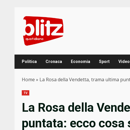
Skip
to
content
Politica
Cronaca
Economia
Sport
Video
Home
»
La Rosa della Vendetta, trama ultima pun
TV
La Rosa della Vende
puntata: ecco cosa