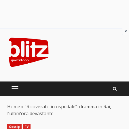
×
Skip
to
content
PRIMARY
MENU
Home
»
“Ricoverato in ospedale”: dramma in Rai,
l’ultim’ora devastante
Gossip
TV