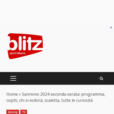
×
Skip
to
content
PRIMARY
MENU
Home
»
Sanremo 2024 seconda serata: programma,
ospiti, chi si esibirà, scaletta, tutte le curiosità
Gossip
TV