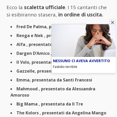
Ecco la
scaletta ufficiale
. I 15 cantanti che
si esibiranno stasera,
in ordine di uscita.
Fred De Palma, presentato da Ghali
Renga e Nek , presentati da La Sad
Alfa , presentato da Mr. Rain
Dargen D’Amico , presentato da Diodato
NESSUNO CI AVEVA AVVERTITO
Il Volo, presentati da Rose Villain
Fastidio terribile
Gazzelle, presentato da Bnkr44
Emma, presentata da Santi Francesi
Mahmood , presentato da Alessandra
Amoroso
Big Mama , presentata da Il Tre
The Kolors , presentati da Angelina Mango