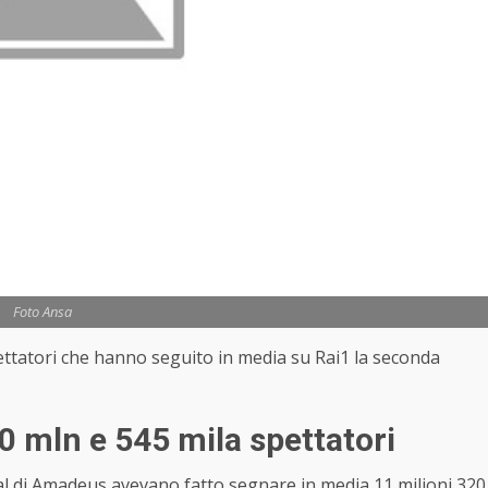
Foto Ansa
spettatori che hanno seguito in media su Rai1 la seconda
 mln e 545 mila spettatori
ival di Amadeus avevano fatto segnare in media 11 milioni 320