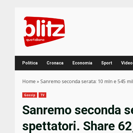
Skip
to
content
Politica
Cronaca
Economia
Sport
Video
Home
»
Sanremo seconda serata: 10 mln e 545 mila
Gossip
TV
Sanremo seconda se
spettatori. Share 62