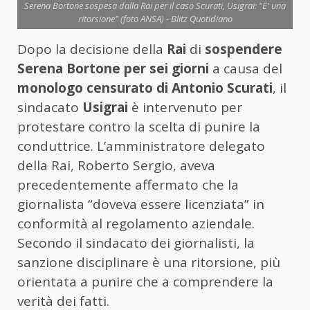
Serena Bortone sospesa dalla Rai per il caso Scurati, Usigrai: "E' una
ritorsione" (foto ANSA) - Blitz Quotidiano
Dopo la decisione della
Rai
di
sospendere
Serena Bortone per sei giorni
a causa del
monologo censurato di Antonio Scurati
, il
sindacato
Usigrai
è intervenuto per
protestare contro la scelta di punire la
conduttrice. L’amministratore delegato
della Rai, Roberto Sergio, aveva
precedentemente affermato che la
giornalista “doveva essere licenziata” in
conformità al regolamento aziendale.
Secondo il sindacato dei giornalisti, la
sanzione disciplinare è una ritorsione, più
orientata a punire che a comprendere la
verità dei fatti.