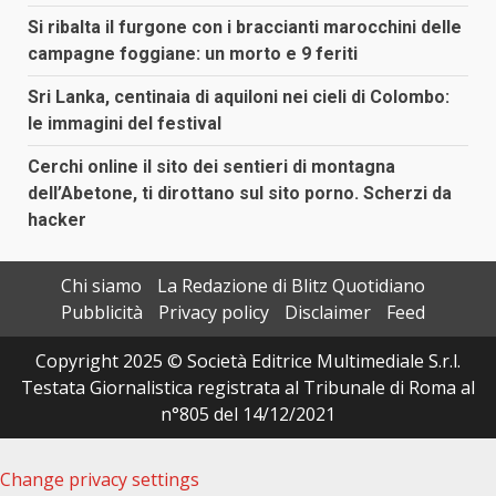
Si ribalta il furgone con i braccianti marocchini delle
campagne foggiane: un morto e 9 feriti
Sri Lanka, centinaia di aquiloni nei cieli di Colombo:
le immagini del festival
Cerchi online il sito dei sentieri di montagna
dell’Abetone, ti dirottano sul sito porno. Scherzi da
hacker
Chi siamo
La Redazione di Blitz Quotidiano
Pubblicità
Privacy policy
Disclaimer
Feed
Copyright 2025 © Società Editrice Multimediale S.r.l.
Testata Giornalistica registrata al Tribunale di Roma al
n°805 del 14/12/2021
Change privacy settings