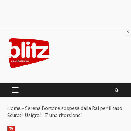
×
Skip
to
content
PRIMARY
MENU
Home
»
Serena Bortone sospesa dalla Rai per il caso
Scurati, Usigrai: “E’ una ritorsione”
TV