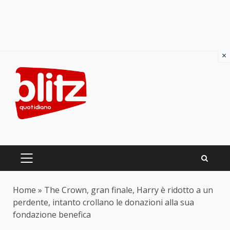
×
Skip
to
content
PRIMARY
MENU
Home
»
The Crown, gran finale, Harry è ridotto a un
perdente, intanto crollano le donazioni alla sua
fondazione benefica