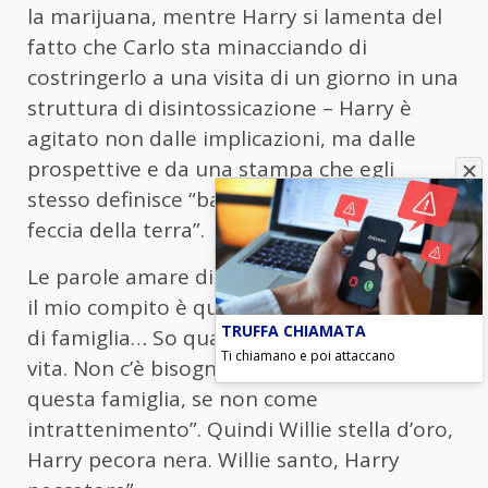
la marijuana, mentre Harry si lamenta del
fatto che Carlo sta minacciando di
costringerlo a una visita di un giorno in una
struttura di disintossicazione – Harry è
agitato non dalle implicazioni, ma dalle
prospettive e da una stampa che egli
stesso definisce “bastardi, tutti quanti,
feccia della terra”.
Le parole amare di Harry a William: “So che
il mio compito è quello di essere lo scemo
TRUFFA CHIAMATA
di famiglia… So qual è il mio scopo nella
Ti chiamano e poi attaccano
vita. Non c’è bisogno di un Numero Due in
questa famiglia, se non come
intrattenimento”. Quindi Willie stella d’oro,
Harry pecora nera. Willie santo, Harry