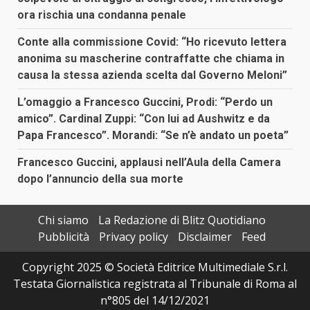
ora rischia una condanna penale
Conte alla commissione Covid: “Ho ricevuto lettera
anonima su mascherine contraffatte che chiama in
causa la stessa azienda scelta dal Governo Meloni”
L’omaggio a Francesco Guccini, Prodi: “Perdo un
amico”. Cardinal Zuppi: “Con lui ad Aushwitz e da
Papa Francesco”. Morandi: “Se n’è andato un poeta”
Francesco Guccini, applausi nell’Aula della Camera
dopo l’annuncio della sua morte
Chi siamo
La Redazione di Blitz Quotidiano
Pubblicità
Privacy policy
Disclaimer
Feed
Copyright 2025 © Società Editrice Multimediale S.r.l.
Testata Giornalistica registrata al Tribunale di Roma al
n°805 del 14/12/2021