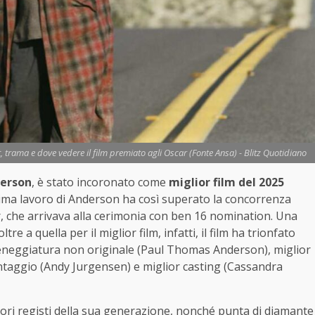
, trama e dove vedere il film premiato agli Oscar (Fonte Ansa) - Blitz Quotidiano
erson
, è stato incoronato come
miglior film del 2025
tima lavoro di Anderson ha così superato la concorrenza
r, che arrivava alla cerimonia con ben 16 nomination. Una
tre a quella per il miglior film, infatti, il film ha trionfato
sceneggiatura non originale (Paul Thomas Anderson), miglior
taggio (Andy Jurgensen) e miglior casting (Cassandra
ri registi della sua generazione, nonché punta di diamante