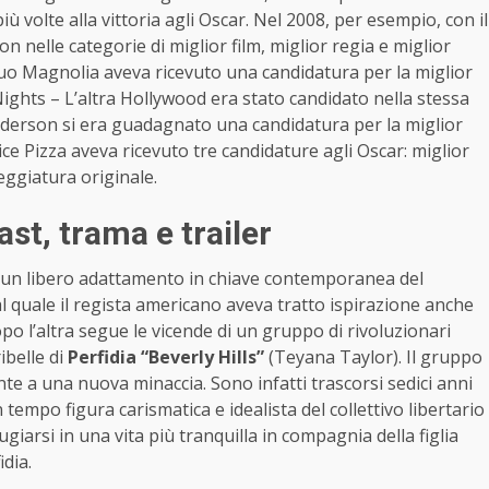
 volte alla vittoria agli Oscar. Nel 2008, per esempio, con il
n nelle categorie di miglior film, miglior regia e miglior
 suo Magnolia aveva ricevuto una candidatura per la miglior
ghts – L’altra Hollywood era stato candidato nella stessa
nderson si era guadagnato una candidatura per la miglior
ce Pizza aveva ricevuto tre candidature agli Oscar: miglior
eggiatura originale.
ast, trama e trailer
 un libero adattamento in chiave contemporanea del
al quale il regista americano aveva tratto ispirazione anche
opo l’altra segue le vicende di un gruppo di rivoluzionari
ibelle di
Perfidia “Beverly Hills”
(Teyana Taylor). Il gruppo
onte a una nuova minaccia. Sono infatti trascorsi sedici anni
empo figura carismatica e idealista del collettivo libertario
iarsi in una vita più tranquilla in compagnia della figlia
idia.