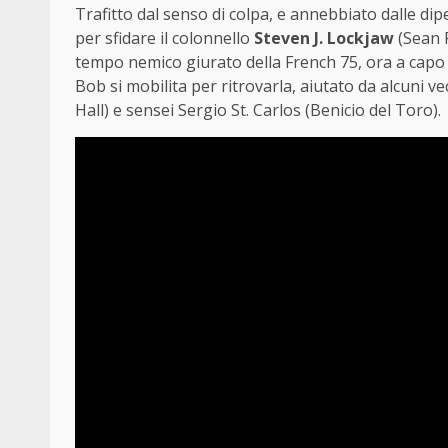
Trafitto dal senso di colpa, e annebbiato dalle di
per sfidare il colonnello
Steven J. Lockjaw
(Sean P
tempo nemico giurato della French 75, ora a capo d
Bob si mobilita per ritrovarla, aiutato da alcuni
Hall) e sensei Sergio St. Carlos (Benicio del Toro).