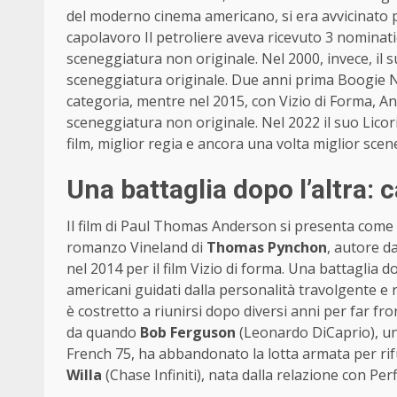
del moderno cinema americano, si era avvicinato più
capolavoro Il petroliere aveva ricevuto 3 nominatio
sceneggiatura non originale. Nel 2000, invece, il
sceneggiatura originale. Due anni prima Boogie Ni
categoria, mentre nel 2015, con Vizio di Forma, A
sceneggiatura non originale. Nel 2022 il suo Licori
film, miglior regia e ancora una volta miglior scen
Una battaglia dopo l’altra: c
Il film di Paul Thomas Anderson si presenta come
romanzo Vineland di
Thomas Pynchon
, autore d
nel 2014 per il film Vizio di forma. Una battaglia d
americani guidati dalla personalità travolgente e r
è costretto a riunirsi dopo diversi anni per far fr
da quando
Bob Ferguson
(Leonardo DiCaprio), un t
French 75, ha abbandonato la lotta armata per rifug
Willa
(Chase Infiniti), nata dalla relazione con Perf