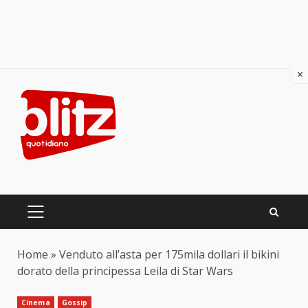
×
Skip
to
content
PRIMARY
MENU
Home
»
Venduto all’asta per 175mila dollari il bikini
dorato della principessa Leila di Star Wars
Cinema
Gossip