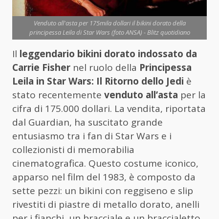
Venduto all'asta per 175mila dollari il bikini dorato della
principessa Leila di Star Wars (foto ANSA) - Blitz quotidiano
Il
leggendario bikini dorato indossato da
Carrie Fisher
nel ruolo della
Principessa
Leila in Star Wars: Il Ritorno dello Jedi
è
stato recentemente
venduto all’asta
per la
cifra di 175.000 dollari. La vendita, riportata
dal Guardian, ha suscitato grande
entusiasmo tra i fan di Star Wars e i
collezionisti di memorabilia
cinematografica. Questo costume iconico,
apparso nel film del 1983, è composto da
sette pezzi: un bikini con reggiseno e slip
rivestiti di piastre di metallo dorato, anelli
per i fianchi, un bracciale e un braccialetto.