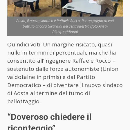
Aosta, il nuovo sindaco è Raffaele Rocco. Per un pugno di voti
battuto ancora Girardini del centrodestra (foto Ansa-
Blitzquotidiano)
Quindici voti. Un margine risicato, quasi
nullo in termini di percentuali, ma che ha
consentito all’ingegnere Raffaele Rocco –
sostenuto dalle forze autonomiste (Union
valdotaine in primis) e dal Partito
Democratico – di diventare il nuovo sindaco
di Aosta al termine del turno di
ballottaggio.
“Doveroso chiedere il
riconteggio”