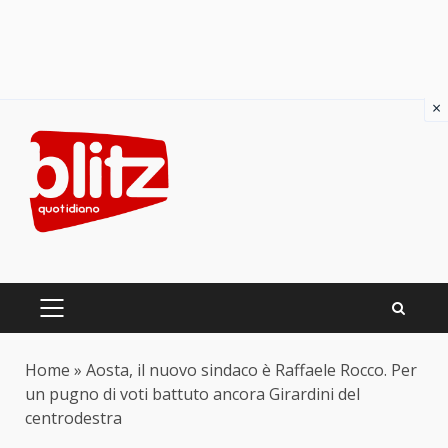
×
Skip
to
content
PRIMARY
MENU
Home
»
Aosta, il nuovo sindaco è Raffaele Rocco. Per
un pugno di voti battuto ancora Girardini del
centrodestra