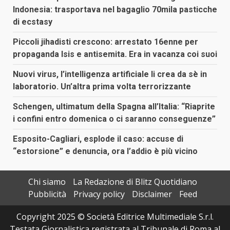
Indonesia: trasportava nel bagaglio 70mila pasticche
di ecstasy
Piccoli jihadisti crescono: arrestato 16enne per
propaganda Isis e antisemita. Era in vacanza coi suoi
Nuovi virus, l’intelligenza artificiale li crea da sè in
laboratorio. Un’altra prima volta terrorizzante
Schengen, ultimatum della Spagna all’Italia: “Riaprite
i confini entro domenica o ci saranno conseguenze”
Esposito-Cagliari, esplode il caso: accuse di
“estorsione” e denuncia, ora l’addio è più vicino
Chi siamo
La Redazione di Blitz Quotidiano
Pubblicità
Privacy policy
Disclaimer
Feed
Copyright 2025 © Società Editrice Multimediale S.r.l.
Testata Giornalistica registrata al Tribunale di Roma al