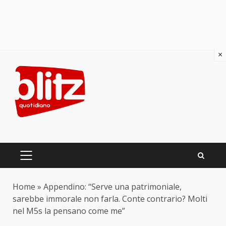
×
Skip
to
content
PRIMARY
MENU
Home
»
Appendino: “Serve una patrimoniale,
sarebbe immorale non farla. Conte contrario? Molti
nel M5s la pensano come me”