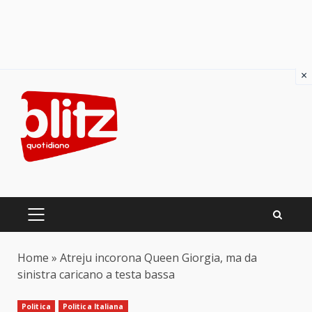
×
Skip
to
content
PRIMARY
MENU
Home
»
Atreju incorona Queen Giorgia, ma da
sinistra caricano a testa bassa
Politica
Politica Italiana