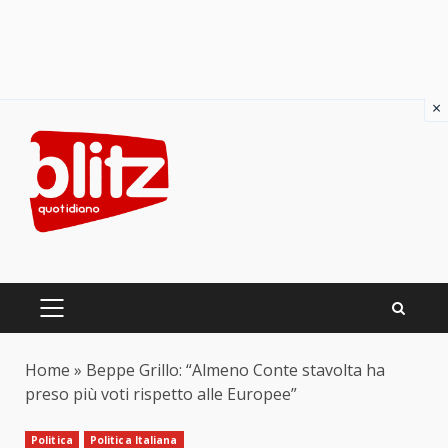
×
Skip
to
content
PRIMARY
MENU
Home
»
Beppe Grillo: “Almeno Conte stavolta ha
preso più voti rispetto alle Europee”
Politica
Politica Italiana