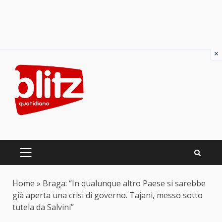
×
Skip
to
content
PRIMARY
MENU
Home
»
Braga: “In qualunque altro Paese si sarebbe
già aperta una crisi di governo. Tajani, messo sotto
tutela da Salvini”