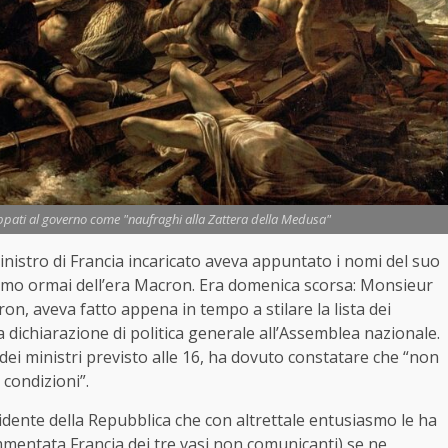
pati al governo come "naufraghi alla Zattera della Medusa"
inistro di Francia incaricato aveva appuntato i nomi del suo
simo ormai dell’era Macron. Era domenica scorsa: Monsieur
ron, aveva fatto appena in tempo a stilare la lista dei
a dichiarazione di politica generale all’Assemblea nazionale.
o dei ministri previsto alle 16, ha dovuto constatare che “non
 condizioni”.
dente della Repubblica che con altrettale entusiasmo le ha
ammentata Francia dei tre vasi non comunicanti) se ne