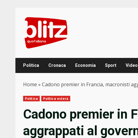
Skip
to
content
Politica
Cronaca
Economia
Sport
Video
Home
»
Cadono premier in Francia, macronisti ag
Politica
Politica estera
Cadono premier in F
aggrappati al gover