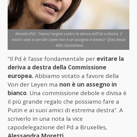
Moretti (Pd): "Siamo l'argine contro la deriva dell'Ue a destra. Il
nostro voto a von der Leyen non è un assegno in bianco" (foto Ansa)
- Blitz Quotidiano
“Il Pd è l’asse fondamentale per
evitare la
deriva a destra della Commissione
europea.
Abbiamo votato a favore della
Von der Leyen ma
non è un assegno in
bianco
. Una commissione debole e divisa è
il più grande regalo che possiamo fare a
Putin e ai suoi amici di estrema destra”. A
scriverlo in una nota la vice
capodelegazione del Pd a Bruxelles,
Alessandra Moretti
.