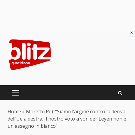
×
Skip
to
content
PRIMARY
MENU
Home
»
Moretti (Pd): “Siamo l’argine contro la deriva
dell’Ue a destra. Il nostro voto a von der Leyen non è
un assegno in bianco”