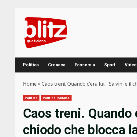
Skip
to
content
Politica
Cronaca
Economia
Sport
Video
Home
»
Caos treni. Quando c’era lui… Salvini e il c
Politica
Politica Italiana
Caos treni. Quando c’
chiodo che blocca la