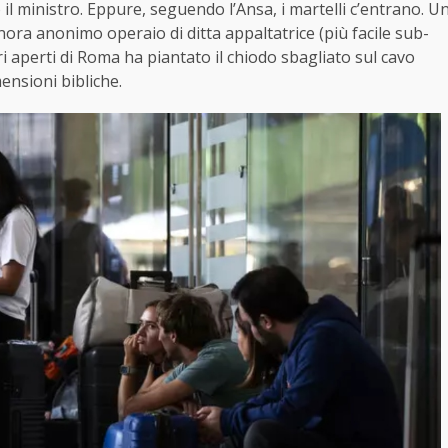
 il ministro. Eppure, seguendo l’Ansa, i martelli c’entrano. U
nora anonimo operaio di ditta appaltatrice (più facile sub-
i aperti di Roma ha piantato il chiodo sbagliato sul cavo
ensioni bibliche.