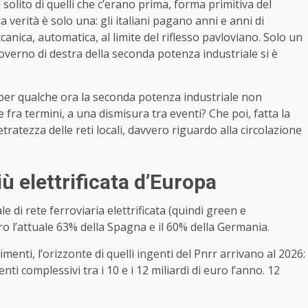
l solito di quelli che c’erano prima, forma primitiva del
 la verità è solo una: gli italiani pagano anni e anni di
ica, automatica, al limite del riflesso pavloviano. Solo un
l governo di destra della seconda potenza industriale si è
o per qualche ora la seconda potenza industriale non
ra termini, a una dismisura tra eventi? Che poi, fatta la
etratezza delle reti locali, davvero riguardo alla circolazione
più elettrificata d’Europa
e di rete ferroviaria elettrificata (quindi green e
tro l’attuale 63% della Spagna e il 60% della Germania.
imenti, l’orizzonte di quelli ingenti del
Pnrr arrivano al 2026:
ti complessivi tra i 10 e i 12 miliardi di euro l’anno. 12