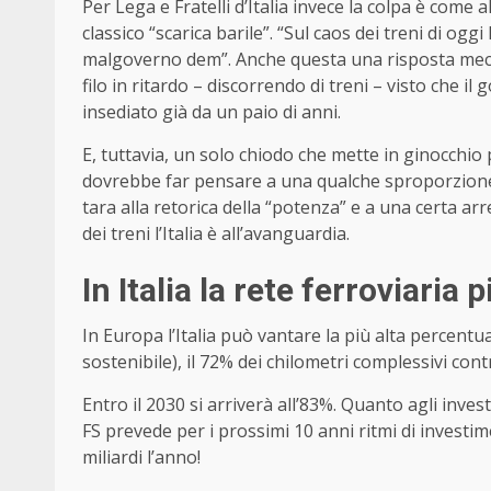
Per Lega e Fratelli d’Italia invece la colpa è come a
classico “scarica barile”. “Sul caos dei treni di oggi
malgoverno dem”. Anche questa una risposta meccan
filo in ritardo – discorrendo di treni – visto che i
insediato già da un paio di anni.
E, tuttavia, un solo chiodo che mette in ginocchi
dovrebbe far pensare a una qualche sproporzione f
tara alla retorica della “potenza” e a una certa arr
dei treni l’Italia è all’avanguardia.
In Italia la rete ferroviaria 
In Europa l’Italia può vantare la più alta percentual
sostenibile), il 72% dei chilometri complessivi con
Entro il 2030 si arriverà all’83%. Quanto agli invest
FS prevede per i prossimi 10 anni ritmi di investimen
miliardi l’anno!