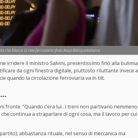
iodo che blocca la rete ferroviaria (foto Ansa-Blitzquotidiano)
e irridere il ministro Salvini, presentissimo fino alla bulimia
ificare da ogni finestra digitale, piuttosto riluttante invece a
e quando la circolazione ferroviaria va in tilt.
i…
gni fronte. “Quando c’era lui…i treni non partivano nemmeno
 che continua a straparlare di ogni cosa, ma il lavoro per cui
 partito); abbastanza rituale, nel senso di meccanica ma