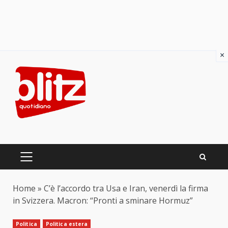
×
Skip
to
content
PRIMARY
MENU
Home
»
C’è l’accordo tra Usa e Iran, venerdì la firma
in Svizzera. Macron: “Pronti a sminare Hormuz”
Politica
Politica estera