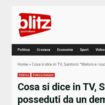
Skip
to
content
Politica
Cronaca
Economia
Sport
Video
Home
»
Cosa si dice in TV, Santoro: “Meloni e i s
Politica
Politica Italiana
Cosa si dice in TV, 
posseduti da un dem