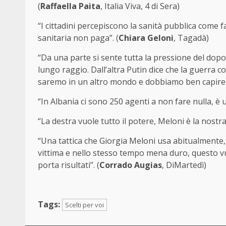
(
Raffaella Paita
, Italia Viva, 4 di Sera)
“I cittadini percepiscono la sanità pubblica come fa
sanitaria non paga”. (
Chiara Geloni
, Tagadà)
“Da una parte si sente tutta la pressione del dopo-
lungo raggio. Dall’altra Putin dice che la guerra co
saremo in un altro mondo e dobbiamo ben capire q
“In Albania ci sono 250 agenti a non fare nulla, è 
“La destra vuole tutto il potere, Meloni è la nostra
“Una tattica che Giorgia Meloni usa abitualmente, a
vittima e nello stesso tempo mena duro, questo vuol
porta risultati”. (
Corrado Augias
, DiMartedì)
Tags:
Scelti per voi