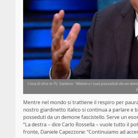
Cosa di dice in TV, Santoro: "Meloni e i suoi posseduti da un dem
B
Mentre nel mondo si trattiene il respiro per paura 
nostro giardinetto italico si continua a parlare e b
posseduti da un demone fascistello. Serve un esor
“La destra – dice Carlo Rossella – vuole tutto il po
fronte, Daniele Capezzone: “Continuiamo ad accende