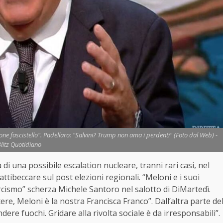
one fascistello". Padellaro: "Salvini? Trump non ama i perdenti" (Foto dal Web) -
litz Quotidiano
di una possibile escalation nucleare, tranni rari casi, nel
attibeccare sul post elezioni regionali. “Meloni e i suoi
cismo” scherza Michele Santoro nel salotto di DiMartedì.
tere, Meloni è la nostra Francisca Franco”. Dall’altra parte de
re fuochi. Gridare alla rivolta sociale è da irresponsabili”.