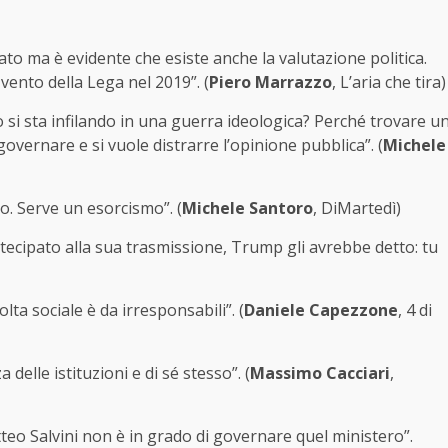
ato ma è evidente che esiste anche la valutazione politica.
vento della Lega nel 2019”. (
Piero Marrazzo
, L’aria che tira)
o si sta infilando in una guerra ideologica? Perché trovare u
overnare e si vuole distrarre l’opinione pubblica”. (
Michele
o. Serve un esorcismo”. (
Michele Santoro
, DiMartedì)
tecipato alla sua trasmissione, Trump gli avrebbe detto: tu
lta sociale è da irresponsabili”. (
Daniele Capezzone
, 4 di
elle istituzioni e di sé stesso”. (
Massimo Cacciari
,
teo Salvini non è in grado di governare quel ministero”.