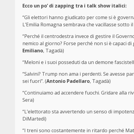
Ecco un po’ di zapping tra i talk show italici:
“Gli elettori hanno giudicato per come si è govern
L’Emilia Romagna sembrava che vacillasse sotto il 
“Perché il centrodestra invece di gestire il Govern
nemico al giorno? Forse perché non si è capaci di g
Emiliano
, Tagadà)
“Meloni e i suoi posseduti da un demone fascistell
“Salvini? Trump non ama i perdenti. Se avesse par
sei fuori”. (
Antonio Padellaro
, Tagadà)
“Continuiamo ad accendere fuochi. Gridare alla rivo
Sera)
“L’elettorato sta avvertendo un senso di impotenza d
DiMartedì)
“I treni sono costantemente in ritardo perché Mat