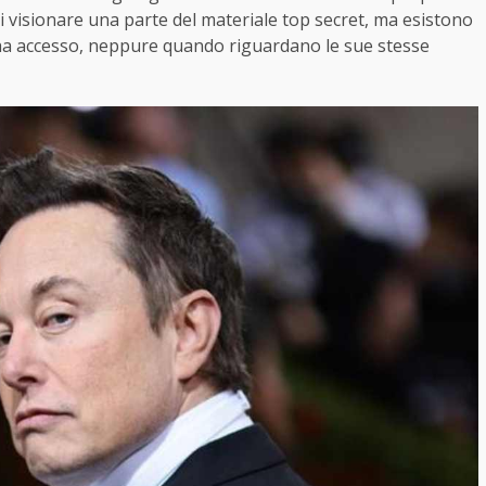
ti visionare una parte del materiale top secret, ma esistono
on ha accesso, neppure quando riguardano le sue stesse