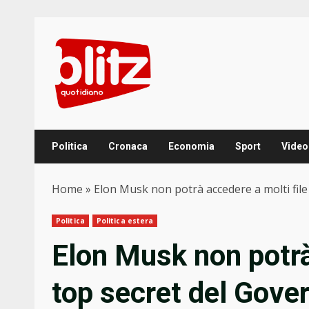
Skip
to
content
Politica
Cronaca
Economia
Sport
Video
Home
»
Elon Musk non potrà accedere a molti file
Politica
Politica estera
Elon Musk non potrà
top secret del Gove