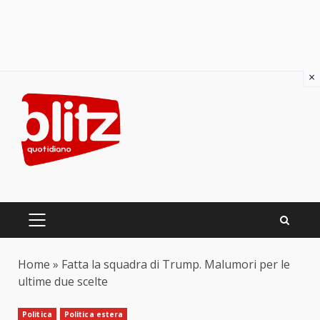
×
Skip
to
content
PRIMARY
MENU
Home
»
Fatta la squadra di Trump. Malumori per le
ultime due scelte
Politica
Politica estera