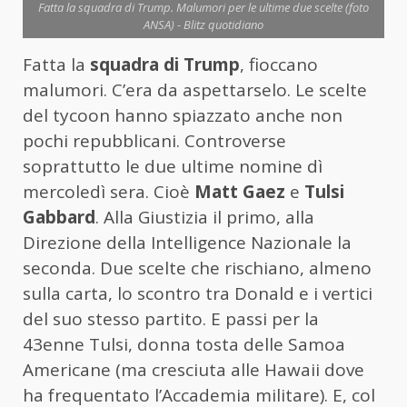
Fatta la squadra di Trump. Malumori per le ultime due scelte (foto
ANSA) - Blitz quotidiano
Fatta la
squadra di Trump
, fioccano
malumori. C’era da aspettarselo. Le scelte
del tycoon hanno spiazzato anche non
pochi repubblicani. Controverse
soprattutto le due ultime nomine dì
mercoledì sera. Cioè
Matt Gaez
e
Tulsi
Gabbard
. Alla Giustizia il primo, alla
Direzione della Intelligence Nazionale la
seconda. Due scelte che rischiano, almeno
sulla carta, lo scontro tra Donald e i vertici
del suo stesso partito. E passi per la
43enne Tulsi, donna tosta delle Samoa
Americane (ma cresciuta alle Hawaii dove
ha frequentato l’Accademia militare). E, col