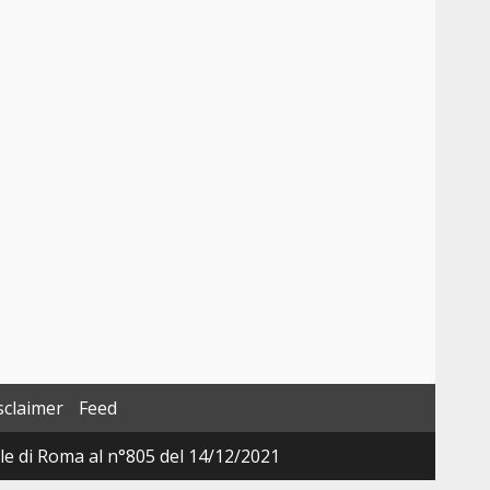
sclaimer
Feed
ale di Roma al n°805 del 14/12/2021