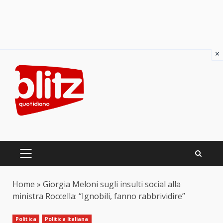
×
Skip
to
content
PRIMARY
MENU
Home
»
Giorgia Meloni sugli insulti social alla
ministra Roccella: “Ignobili, fanno rabbrividire”
Politica
Politica Italiana