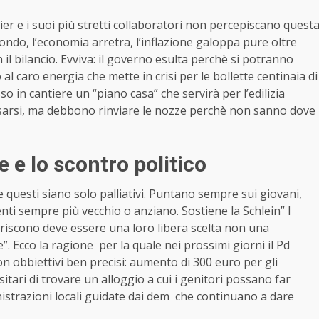
r e i suoi più stretti collaboratori non percepiscano quest
ndo, l’economia arretra, l’inflazione galoppa pure oltre
il bilancio. Evviva: il governo esulta perchè si potranno
o al caro energia che mette in crisi per le bollette centinaia di
so in cantiere un “piano casa” che servirà per l’edilizia
sarsi, ma debbono rinviare le nozze perchè non sanno dove
 e lo scontro politico
he questi siano solo palliativi. Puntano sempre sui giovani,
venti sempre più vecchio o anziano. Sostiene la Schlein” I
feriscono deve essere una loro libera scelta non una
. Ecco la ragione per la quale nei prossimi giorni il Pd
n obbiettivi ben precisi: aumento di 300 euro per gli
rsitari di trovare un alloggio a cui i genitori possano far
istrazioni locali guidate dai dem che continuano a dare