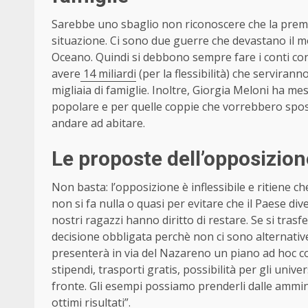
Sarebbe uno sbaglio non riconoscere che la premie
situazione. Ci sono due guerre che devastano il mo
Oceano. Quindi si debbono sempre fare i conti con 
avere
14 miliardi
(per la flessibilità) che servirann
migliaia di famiglie. Inoltre, Giorgia Meloni ha mes
popolare e per quelle coppie che vorrebbero spo
andare ad abitare.
Le proposte dell’opposizione
Non basta: l’opposizione è inflessibile e ritiene c
non si fa nulla o quasi per evitare che il Paese di
nostri ragazzi hanno diritto di restare. Se si tras
decisione obbligata perchè non ci sono alternative”
presenterà in via del Nazareno un piano ad hoc co
stipendi, trasporti gratis, possibilità per gli unive
fronte. Gli esempi possiamo prenderli dalle ammin
ottimi risultati”.