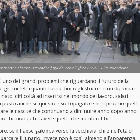
sizione su lavoro, stipendi e fuga dei cervelli (foto ANSA) - Blitz quotidiano
 È uno dei grandi problemi che riguardano il futuro della
giorni felici quanti hanno finito gli studi con un diploma o
ato, difficoltà ad inserirsi nel mondo del lavoro, salari
un posto anche se questo è sottopagato e non proprio quello
ticare le nascite che continuano a diminuire anno dopo anno
no che non potrà avere quello che meriterebbe.
o: se il Paese galoppa verso la vecchiaia, chi è nell’età di
sbarcare il lunario. Invece non è così, almeno all’apparenza.