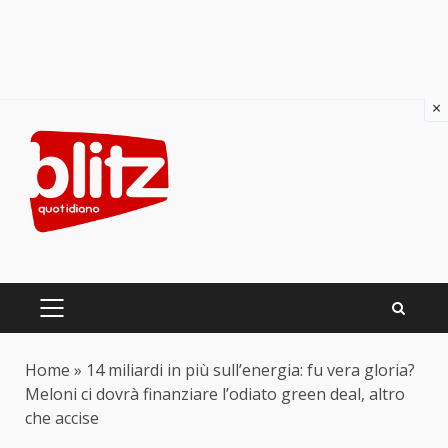
×
Skip
to
content
PRIMARY
MENU
Home
»
14 miliardi in più sull’energia: fu vera gloria?
Meloni ci dovrà finanziare l’odiato green deal, altro
che accise