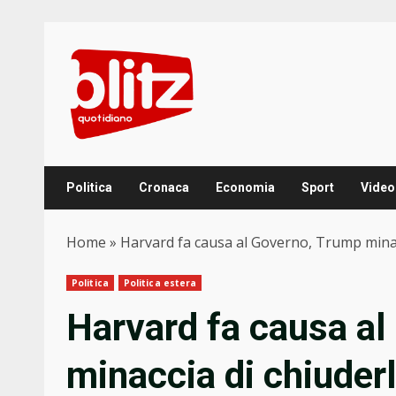
Skip
to
content
Politica
Cronaca
Economia
Sport
Video
Home
»
Harvard fa causa al Governo, Trump minacci
Politica
Politica estera
Harvard fa causa a
minaccia di chiuderl