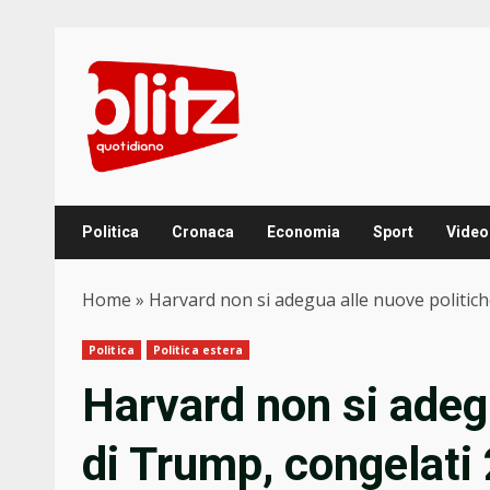
Skip
to
content
Politica
Cronaca
Economia
Sport
Video
Home
»
Harvard non si adegua alle nuove politiche
Politica
Politica estera
Harvard non si adeg
di Trump, congelati 2