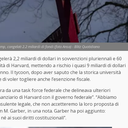
p, congelati 2.2 miliardi di fondi (foto Ansa) - Blitz Quotidiano
rà 2,2 miliardi di dollari in sovvenzioni pluriennali e 60
sità di Harvard, mettendo a rischio i quasi 9 miliardi di dollari
anno. Il tycoon, dopo aver saputo che la storica università
 di voler togliere anche l’esenzione fiscale.
ra da una task force federale che delineava ulteriori
nanziario di Harvard con il governo federale”. “Abbiamo
nsulente legale, che non accetteremo la loro proposta di
lan M. Garber, in una nota. Garber ha poi aggiunto:
 ai suoi diritti costituzionali”.