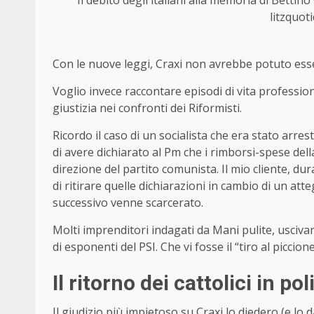
Il debito degli italiani alla memoria di Bettino
litzquot
Con le nuove leggi, Craxi non avrebbe potuto ess
Voglio invece raccontare episodi di vita professiona
giustizia nei confronti dei Riformisti.
Ricordo il caso di un socialista che era stato arre
di avere dichiarato al Pm che i rimborsi-spese dell
direzione del partito comunista. Il mio cliente, dur
di ritirare quelle dichiarazioni in cambio di un att
successivo venne scarcerato.
Molti imprenditori indagati da Mani pulite, uscivan
di esponenti del PSI. Che vi fosse il “tiro al piccio
Il ritorno dei cattolici in pol
Il giudizio più impietoso su Craxi lo diedero (e lo d