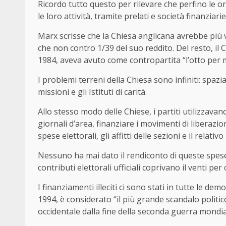
Ricordo tutto questo per rilevare che perfino le or
le loro attività, tramite prelati e società finanziarie
Marx scrisse che la Chiesa anglicana avrebbe più v
che non contro 1/39 del suo reddito. Del resto, il 
1984, aveva avuto come contropartita “l’otto per m
I problemi terreni della Chiesa sono infiniti: spaz
missioni e gli Istituti di carità.
Allo stesso modo delle Chiese, i partiti utilizzava
giornali d’area, finanziare i movimenti di liberaz
spese elettorali, gli affitti delle sezioni e il relativ
Nessuno ha mai dato il rendiconto di queste spese,
contributi elettorali ufficiali coprivano il venti per 
I finanziamenti illeciti ci sono stati in tutte le dem
1994, è considerato “il più grande scandalo politi
occidentale dalla fine della seconda guerra mondial