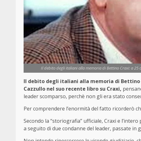
Il debito degli italiani alla memoria di Bettino Craxi: a 25 
Il debito degli italiani alla memoria di Bettino
Cazzullo nel suo recente libro su Craxi,
pensano 
leader scomparso, perchè non gli era stato consent
Per comprendere l’enormità del fatto ricorderò che 
Secondo la “storiografia” ufficiale, Craxi e l’int
a seguito di due condanne del leader, passate in g
Non intendo ripercorrere le vicende giudiziarie, ch