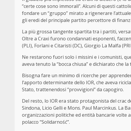
“certe cose sono immorali”. Alcuni di questi cattolici
fondare un “gruppo” mirato a rigenerare l’attuale P
gli eredi del principale partito percettore di finan
La più grossa tangente spartita tra i partiti, ver
Oltre a Craxi furono condannati esponenti, faccendi
(PLI), Forlani e Citaristi (DC), Giorgio La Malfa (P
Ne restarono fuori solo i missini e i comunisti, ques
aveva tenuto la “bocca chiusa” e dichiarato che la 
Bisogna fare un minimo di ricerche per apprender
l’apporto determinante dello IOR, che aveva riciclato
Stato, trattenendosi “provvigioni” da capogiro.
Del resto, lo IOR era stato protagonista del crac
Sindona, Licio Gelli e Mons. Paul Marcinkus. La Ba
organizzazioni politiche ed entità bancarie volte a
polacco “Solidarność”.