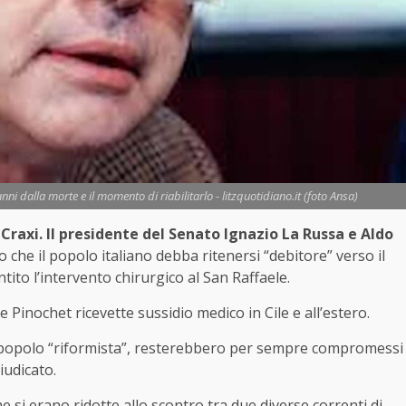
anni dalla morte e il momento di riabilitarlo - litzquotidiano.it (foto Ansa)
 Craxi. Il presidente del Senato Ignazio La Russa e Aldo
che il popolo italiano debba ritenersi “debitore” verso il
ito l’intervento chirurgico al San Raffaele.
Pinochet ricevette sussidio medico in Cile e all’estero.
ero popolo “riformista”, resterebbero per sempre compromessi
iudicato.
e si erano ridotte allo scontro tra due diverse correnti di