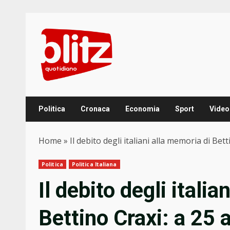
Skip
to
content
Politica
Cronaca
Economia
Sport
Video
Home
»
Il debito degli italiani alla memoria di Bet
Politica
Politica Italiana
Il debito degli itali
Bettino Craxi: a 25 a