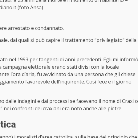
 Craxi: a 25 anni dalla morte e il momento di riabilitarlo –
idiano.it (foto Ansa)
ere arrestato e condannato.
le, dai quali si può capire il trattamento “privilegiato” della
stato nel 1993 per tangenti di anni precedenti. Egli mi inform
a campagna elettorale erano stati divisi con la locale
ante l’ora d’aria, fu avvicinato da una persona che gli chiese
eggiamento favorevole dell’inquirente. Così fece e il giorno
o dalle indagini e dai processi se facevano il nome di Craxi o
ne” nei confronti dei craxiani era noto anche alle pietre.
itica
anno) i moralisti d’area cattolica, sulla base del principio che