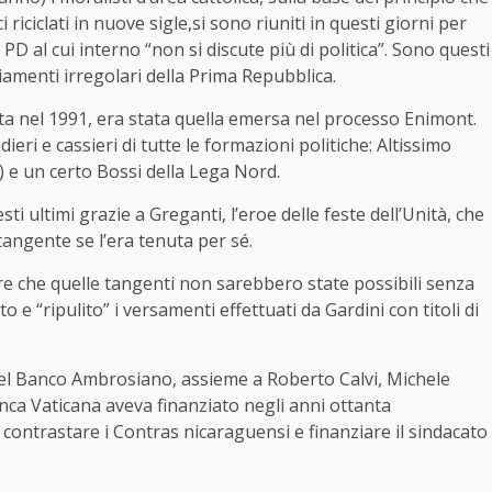
 riciclati in nuove sigle,si sono riuniti in questi giorni per
D al cui interno “non si discute più di politica”. Sono questi
ziamenti irregolari della Prima Repubblica.
sata nel 1991, era stata quella emersa nel processo Enimont.
eri e cassieri di tutte le formazioni politiche: Altissimo
RI) e un certo Bossi della Lega Nord.
ti ultimi grazie a Greganti, l’eroe delle feste dell’Unità, che
tangente se l’era tenuta per sé.
e che quelle tangenti non sarebbero state possibili senza
 e “ripulito” i versamenti effettuati da Gardini con titoli di
 del Banco Ambrosiano, assieme a Roberto Calvi, Michele
nca Vaticana aveva finanziato negli anni ottanta
 contrastare i Contras nicaraguensi e finanziare il sindacato