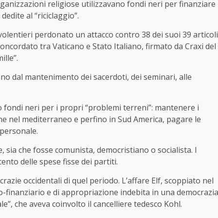
ganizzazioni religiose utilizzavano fondi neri per finanziare
 dedite al “riciclaggio”.
olentieri perdonato un attacco contro 38 dei suoi 39 articoli
Concordato tra Vaticano e Stato Italiano, firmato da Craxi del
ille”.
iano dal mantenimento dei sacerdoti, dei seminari, alle
no fondi neri per i propri “problemi terreni”: mantenere i
ione nel mediterraneo e perfino in Sud America, pagare le
o personale.
 sia che fosse comunista, democristiano o socialista. I
cento delle spese fisse dei partiti.
ocrazie occidentali di quel periodo. L’affare Elf, scoppiato nel
co-finanziario e di appropriazione indebita in una democrazi
e”, che aveva coinvolto il cancelliere tedesco Kohl.