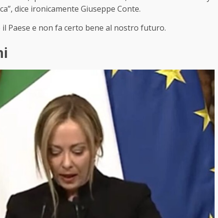
anca”, dice ironicamente Giuseppe Conte.
il Paese e non fa certo bene al nostro futuro.
ni