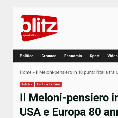
Skip
to
content
Politica
Cronaca
Economia
Sport
Video
Home
»
Il Meloni-pensiero in 10 punti: l’Italia f
Politica
Politica Italiana
Il Meloni-pensiero in 
USA e Europa 80 an