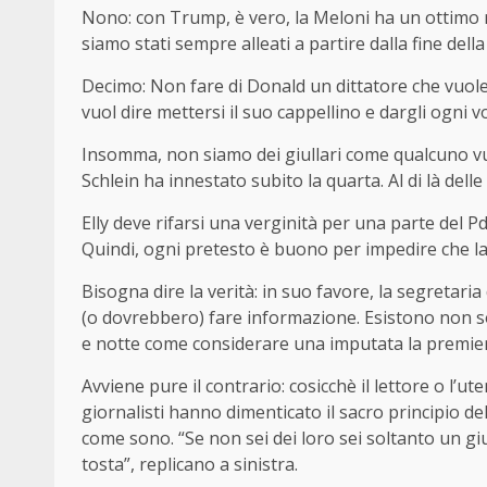
Nono: con Trump, è vero, la Meloni ha un ottimo 
siamo stati sempre alleati a partire dalla fine del
Decimo: Non fare di Donald un dittatore che vuole 
vuol dire mettersi il suo cappellino e dargli ogni v
Insomma, non siamo dei giullari come qualcuno vuo
Schlein ha innestato subito la quarta. Al di là del
Elly deve rifarsi una verginità per una parte del
Quindi, ogni pretesto è buono per impedire che la 
Bisogna dire la verità: in suo favore, la segretar
(o dovrebbero) fare informazione. Esistono non sol
e notte come considerare una imputata la premier
Avviene pure il contrario: cosicchè il lettore o l’u
giornalisti hanno dimenticato il sacro principio del
come sono. “Se non sei dei loro sei soltanto un gi
tosta”, replicano a sinistra.