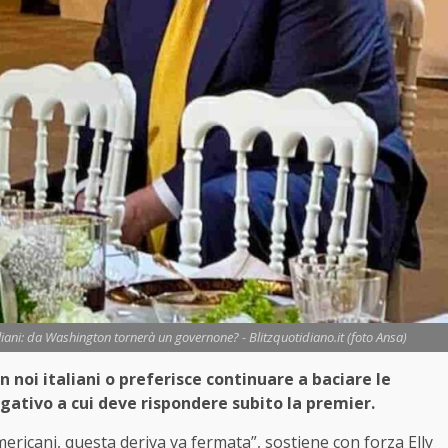
liani: da Washington tornerà un governone? - Blitzquotidiano.it (foto Ansa)
n noi italiani o preferisce continuare a baciare le
ogativo a cui deve rispondere subito la premier.
americani, questa deriva va fermata”, sostiene con forza Elly