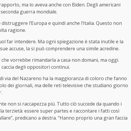
rapporto, ma lo aveva anche con Biden. Degli americani
la seconda guerra mondiale.
distruggere l’Europa e quindi anche l’Italia. Questo non
olta ragione.
l far intendere. Ma ogni spiegazione è stata inutile e la
le sue accuse, la si può comprendere una simile acredine.
 Pd che vorrebbe rimandarla a casa non domani, ma oggi.
caccia degli oppositori continui.
ia di via del Nazareno ha la maggioranza di coloro che fanno
o dei giornali, ma delle reti televisive che studiano giorno
.
tente non si raccapezza più. Tutto ciò succede da quando i
la terzietà: essere super partes e raccontare i fatti così
ullare”, predicano a destra. “Hanno proprio una gran faccia