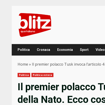
Skip
to
content
Politica
Cronaca
Economia
Sport
Video
Home
»
Il premier polacco Tusk invoca l’articolo 4
Politica
Politica estera
Il premier polacco T
della Nato. Ecco cos