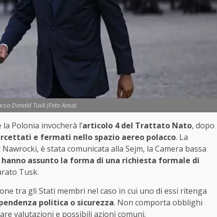
acco Donald Tusk (Foto Ansa)
la Polonia invocherà l’
articolo 4 del Trattato Nato
, dopo
tercettati e fermati nello spazio aereo polacco
. La
ol Nawrocki, è stata comunicata alla Sejm, la Camera bassa
i hanno assunto la forma di una richiesta formale di
iarato Tusk.
one tra gli Stati membri nel caso in cui uno di essi ritenga
ipendenza politica o sicurezza
. Non comporta obblighi
are valutazioni e possibili azioni comuni.