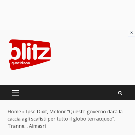
×
Skip
to
content
PRIMARY
MENU
Home
»
Ipse Dixit, Meloni: “Questo governo darà la
caccia agli scafisti per tutto il globo terracqueo”.
Tranne… Almasri