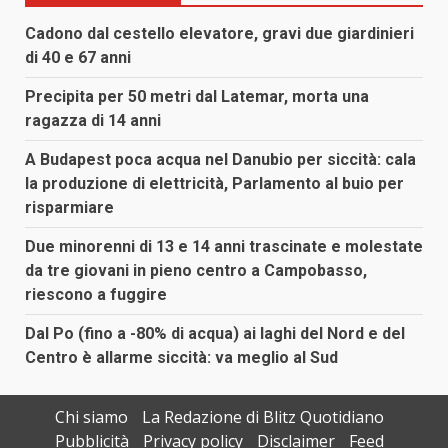
Cadono dal cestello elevatore, gravi due giardinieri
di 40 e 67 anni
Precipita per 50 metri dal Latemar, morta una
ragazza di 14 anni
A Budapest poca acqua nel Danubio per siccità: cala
la produzione di elettricità, Parlamento al buio per
risparmiare
Due minorenni di 13 e 14 anni trascinate e molestate
da tre giovani in pieno centro a Campobasso,
riescono a fuggire
Dal Po (fino a -80% di acqua) ai laghi del Nord e del
Centro è allarme siccità: va meglio al Sud
Chi siamo
La Redazione di Blitz Quotidiano
Pubblicità
Privacy policy
Disclaimer
Feed