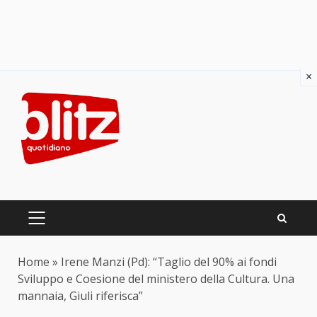
×
Skip
to
content
PRIMARY
MENU
Home
»
Irene Manzi (Pd): “Taglio del 90% ai fondi
Sviluppo e Coesione del ministero della Cultura. Una
mannaia, Giuli riferisca”