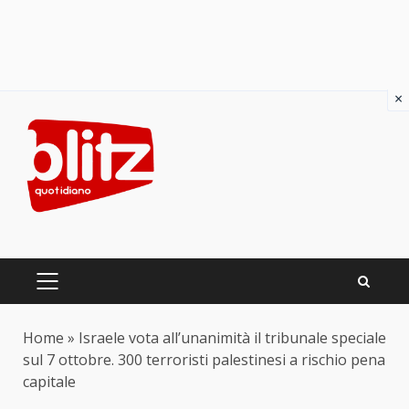
×
Skip
to
content
PRIMARY
MENU
Home
»
Israele vota all’unanimità il tribunale speciale
sul 7 ottobre. 300 terroristi palestinesi a rischio pena
capitale