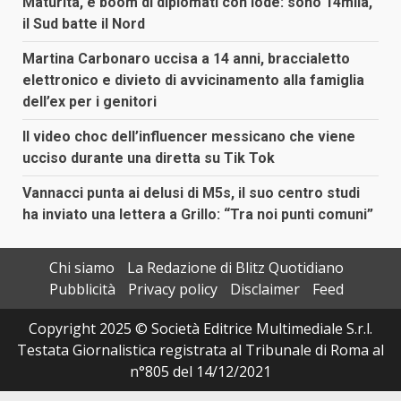
Maturità, è boom di diplomati con lode: sono 14mila,
il Sud batte il Nord
Martina Carbonaro uccisa a 14 anni, braccialetto
elettronico e divieto di avvicinamento alla famiglia
dell’ex per i genitori
Il video choc dell’influencer messicano che viene
ucciso durante una diretta su Tik Tok
Vannacci punta ai delusi di M5s, il suo centro studi
ha inviato una lettera a Grillo: “Tra noi punti comuni”
Chi siamo
La Redazione di Blitz Quotidiano
Pubblicità
Privacy policy
Disclaimer
Feed
Copyright 2025 © Società Editrice Multimediale S.r.l.
Testata Giornalistica registrata al Tribunale di Roma al
n°805 del 14/12/2021