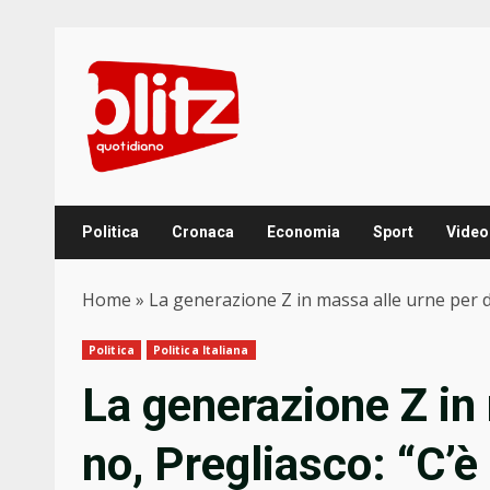
Skip
to
content
Politica
Cronaca
Economia
Sport
Video
Home
»
La generazione Z in massa alle urne per dir
Politica
Politica Italiana
La generazione Z in 
no, Pregliasco: “C’è