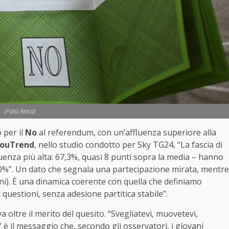
(Foto Ansa)
 per il
No
al referendum, con un’affluenza superiore alla
ouTrend
, nello studio condotto per Sky TG24, “La fascia di
fluenza più alta: 67,3%, quasi 8 punti sopra la media – hanno
60%”. Un dato che segnala una partecipazione mirata, mentre
anni). È una dinamica coerente con quella che definiamo
questioni, senza adesione partitica stabile”.
 oltre il merito del quesito. “Svegliatevi, muovetevi,
 è il messaggio che, secondo gli osservatori, i giovani