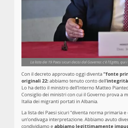
La lista dei 19 Paesi sicuri decisi dal Governo: c'è l'Egitto, qui
Con il decreto approvato oggi diventa
“fonte prim
originali 22:
abbiamo tenuto conto dell’
integrità
Lo ha detto il ministro dell’Interno Matteo Piante
Consiglio dei ministri con cui il Governo prova a
Italia dei migranti portati in Albania.
La lista dei Paesi sicuri “diventa norma primaria e
un’ondivaga interpretazione. Abbiamo avuto divers
condividiamo e
abbiamo legittimamente impu