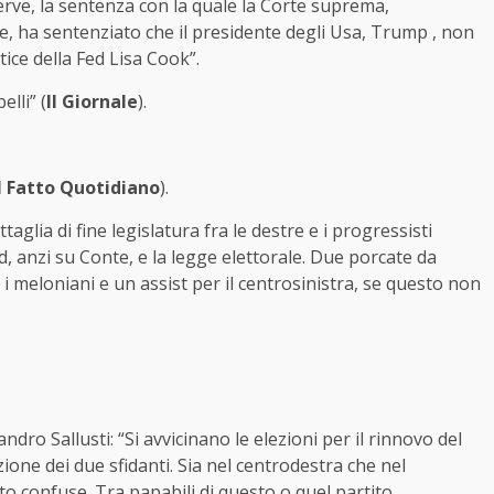
rve, la sentenza con la quale la Corte suprema,
e, ha sentenziato che il presidente degli Usa, Trump , non
ice della Fed Lisa Cook”.
elli” (
Il Giornale
).
Il Fatto Quotidiano
).
taglia di fine legislatura fra le destre e i progressisti
, anzi su Conte, e la legge elettorale. Due porcate da
 meloniani e un assist per il centrosinistra, se questo non
andro Sallusti: “Si avvicinano le elezioni per il rinnovo del
ione dei due sfidanti. Sia nel centrodestra che nel
o confuse. Tra papabili di questo o quel partito,