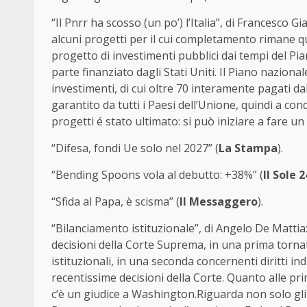
“Il Pnrr ha scosso (un po’) l’Italia”, di Francesco G
alcuni progetti per il cui completamento rimane qu
progetto di investimenti pubblici dai tempi del P
parte finanziato dagli Stati Uniti. Il Piano nazionale
investimenti, di cui oltre 70 interamente pagati da
garantito da tutti i Paesi dell’Unione, quindi a con
progetti é stato ultimato: si può iniziare a fare un 
“Difesa, fondi Ue solo nel 2027” (
La Stampa
).
“Bending Spoons vola al debutto: +38%” (
Il Sole 
“Sfida al Papa, è scisma” (
Il Messaggero
).
“Bilanciamento istituzionale”, di Angelo De Mattia:
decisioni della Corte Suprema, in una prima torn
istituzionali, in una seconda concernenti diritti in
recentissime decisioni della Corte. Quanto alle pr
c’è un giudice a Washington.Riguarda non solo gli 