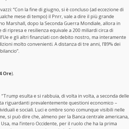
iavazzi: “Con la fine di giugno, si è concluso (ad eccezione di
alche mese di tempo) il Pnrr, vale a dire il più grande
iano Marshall, dopo la Seconda Guerra Mondiale, allora in
 di ripresa e resilienza equivale a 200 miliardi circa di
ll’Ue e gli altri finanziati con debito nostro, ma interamente
dizioni molto convenienti. A distanza di tre anni, l’89% dei
bilancio”.
24 Ore
).
 “Trump esulta e si rabbuia, di volta in volta, a seconda delle
ata riguardanti prevalentemente questioni economico –
dividuali e sociali. Luci e ombre sono comunque visibili nelle
ime, si può dire che, almeno per la Banca centrale americana,
Usa, ma l’intero Occidente, per il ruolo che ha la prima