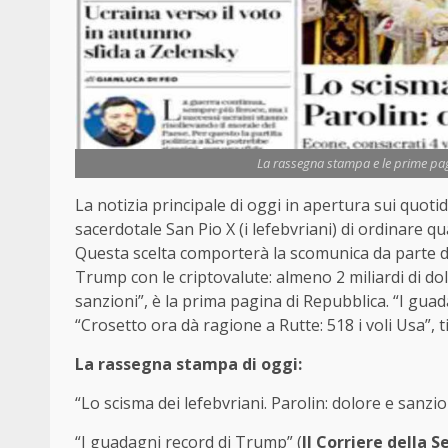
La rassegna stampa e le prime pagin
La notizia principale di oggi in apertura sui quotidi
sacerdotale San Pio X (i lefebvriani) di ordinare 
Questa scelta comporterà la scomunica da parte de
Trump con le criptovalute: almeno 2 miliardi di dol
sanzioni”, è la prima pagina di Repubblica. “I guad
“Crosetto ora dà ragione a Rutte: 518 i voli Usa”, t
La rassegna stampa di oggi:
“Lo scisma dei lefebvriani. Parolin: dolore e sanzion
“I guadagni record di Trump” (
Il Corriere della S