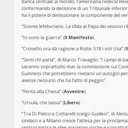
Banca centrale al mondo, l’americana Federal Rese
confermando la decisione di un Tribunale inferior
ha il potere di dimissionare la componente del vert
“Scisma lefebvriano. La sfida al Papa dei vescovi rib
“Io sono la guerra” (
Il Manifesto
).
“Crosetto ora dà ragione a Rutte: 518 i voli Usa” (
“Senti chi parla”, di Marco Travaglio: “I campi di bat
saranno soprattutto due: la commissione sul Covid
Guinness che potrebbero rivelarsi un autogol per i
avesse nessuno che ha fatto di peggio”.
“Ferita alla Chiesa” (
Avvenire
).
“Ursula, che tassa” (
Libero
).
“Tra Di Pietro e Cottarelli scelgo Guidesi”, di Aless
sindaco e a Milano cresce l’attesa per la proclamaz
centrosinistra le idee appaiono poche e soprattutt