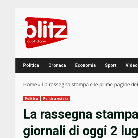
Skip
to
content
Politica
Cronaca
Economia
Sport
Video
Home
»
La rassegna stampa e le prime pagine dei g
Politica
Politica estera
La rassegna stampa 
giornali di oggi 2 lug