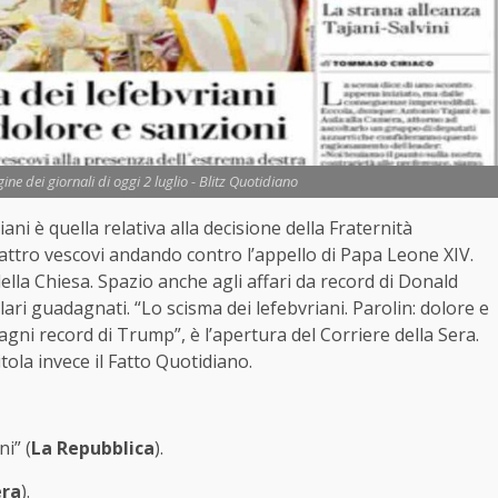
e dei giornali di oggi 2 luglio - Blitz Quotidiano
ani è quella relativa alla decisione della Fraternità
quattro vescovi andando contro l’appello di Papa Leone XIV.
lla Chiesa. Spazio anche agli affari da record di Donald
lari guadagnati. “Lo scisma dei lefebvriani. Parolin: dolore e
agni record di Trump”, è l’apertura del Corriere della Sera.
itola invece il Fatto Quotidiano.
i” (
La Repubblica
).
era
).