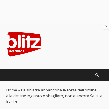
×
Skip
to
content
PRIMARY
MENU
Home
»
La sinistra abbandona le forze dell’ordine
alla destra: ingiusto e sbagliato, non è ancora Salis la
leader