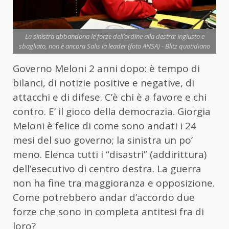
La sinistra abbandona le forze dell’ordine alla destra: ingiusto e
sbagliato, non è ancora Salis la leader (foto ANSA) - Blitz quotidiano
Governo Meloni 2 anni dopo: è tempo di
bilanci, di notizie positive e negative, di
attacchi e di difese. C’è chi è a favore e chi
contro. E’ il gioco della democrazia. Giorgia
Meloni è felice di come sono andati i 24
mesi del suo governo; la sinistra un po’
meno. Elenca tutti i “disastri” (addirittura)
dell’esecutivo di centro destra. La guerra
non ha fine tra maggioranza e opposizione.
Come potrebbero andar d’accordo due
forze che sono in completa antitesi fra di
loro?