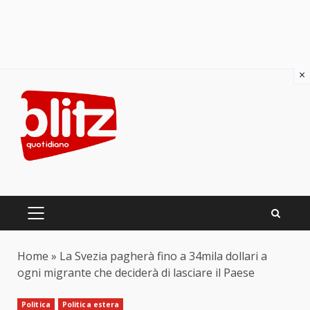
×
Skip
to
content
PRIMARY
MENU
Home
»
La Svezia pagherà fino a 34mila dollari a
ogni migrante che deciderà di lasciare il Paese
Politica
Politica estera