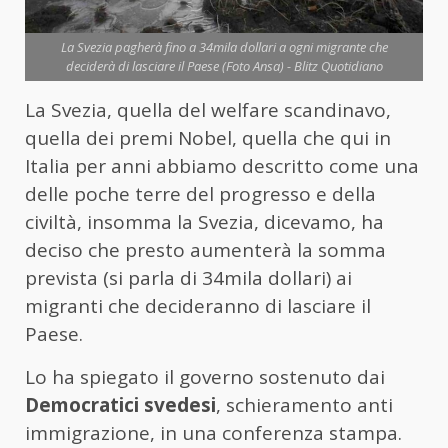
La Svezia pagherà fino a 34mila dollari a ogni migrante che
deciderà di lasciare il Paese (Foto Ansa) - Blitz Quotidiano
La Svezia, quella del welfare scandinavo,
quella dei premi Nobel, quella che qui in
Italia per anni abbiamo descritto come una
delle poche terre del progresso e della
civiltà, insomma la Svezia, dicevamo, ha
deciso che presto aumenterà la somma
prevista (si parla di 34mila dollari) ai
migranti che decideranno di lasciare il
Paese.
Lo ha spiegato il governo sostenuto dai
Democratici svedesi
, schieramento anti
immigrazione, in una conferenza stampa.