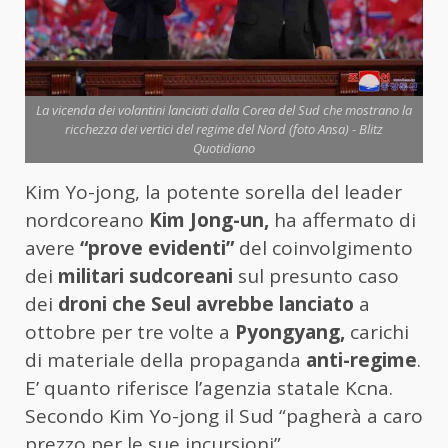
La vicenda dei volantini lanciati dalla Corea del Sud che mostrano la
ricchezza dei vertici del regime del Nord (foto Ansa) - Blitz
Quotidiano
Kim Yo-jong, la potente sorella del leader
nordcoreano
Kim Jong-un,
ha affermato di
avere
“prove evidenti”
del coinvolgimento
dei
militari sudcoreani
sul presunto caso
dei
droni che Seul avrebbe lanciato
a
ottobre per tre volte a
Pyongyang,
carichi
di materiale della propaganda
anti-regime
.
E’ quanto riferisce l’agenzia statale Kcna.
Secondo Kim Yo-jong il Sud “pagherà a caro
prezzo per le sue incursioni”.