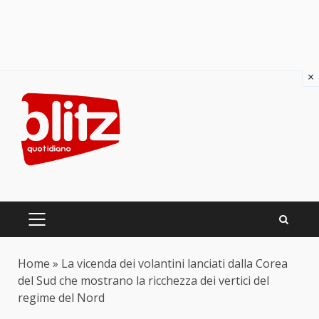
×
Skip
to
content
PRIMARY
MENU
Home
»
La vicenda dei volantini lanciati dalla Corea
del Sud che mostrano la ricchezza dei vertici del
regime del Nord