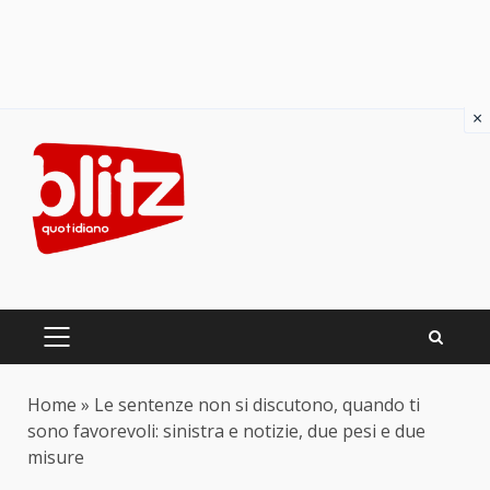
×
Skip
to
content
PRIMARY
MENU
Home
»
Le sentenze non si discutono, quando ti
sono favorevoli: sinistra e notizie, due pesi e due
misure