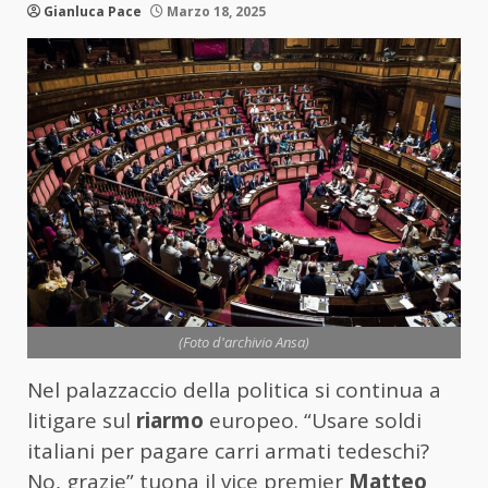
Gianluca Pace
Marzo 18, 2025
(Foto d'archivio Ansa)
Nel palazzaccio della politica si continua a
litigare sul
riarmo
europeo. “Usare soldi
italiani per pagare carri armati tedeschi?
No, grazie” tuona il vice premier
Matteo