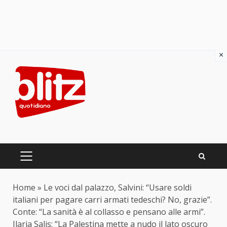
×
Skip
to
content
PRIMARY
MENU
Home
»
Le voci dal palazzo, Salvini: “Usare soldi
italiani per pagare carri armati tedeschi? No, grazie”.
Conte: “La sanità è al collasso e pensano alle armi”.
Ilaria Salis: “La Palestina mette a nudo il lato oscuro