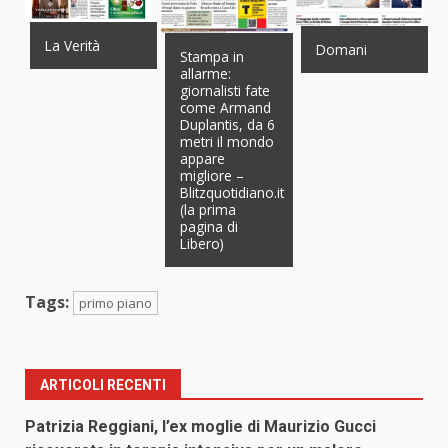
La Verità
Domani
Stampa in
allarme:
giornalisti fate
come Armand
Duplantis, da 6
metri il mondo
appare
migliore –
Blitzquotidiano.it
(la prima
pagina di
Libero)
Tags:
primo piano
ARTICOLI RECENTI
Patrizia Reggiani, l’ex moglie di Maurizio Gucci