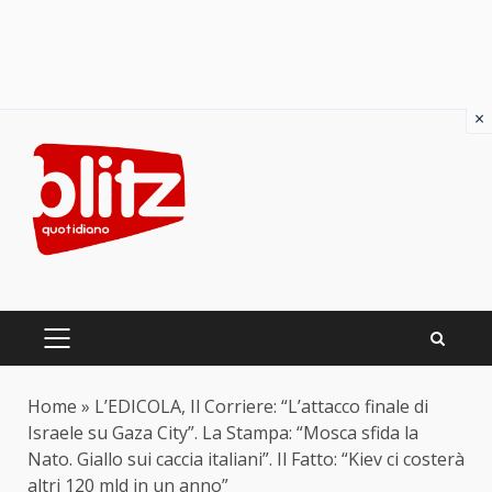
×
Skip
to
content
PRIMARY
MENU
Home
»
L’EDICOLA, Il Corriere: “L’attacco finale di
Israele su Gaza City”. La Stampa: “Mosca sfida la
Nato. Giallo sui caccia italiani”. Il Fatto: “Kiev ci costerà
altri 120 mld in un anno”