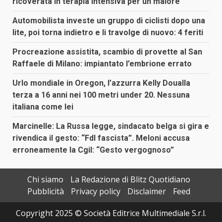
ricoverata in terapia intensiva per un malore
Automobilista investe un gruppo di ciclisti dopo una
lite, poi torna indietro e li travolge di nuovo: 4 feriti
Procreazione assistita, scambio di provette al San
Raffaele di Milano: impiantato l’embrione errato
Urlo mondiale in Oregon, l’azzurra Kelly Doualla
terza a 16 anni nei 100 metri under 20. Nessuna
italiana come lei
Marcinelle: La Russa legge, sindacato belga si gira e
rivendica il gesto: “FdI fascista”. Meloni accusa
erroneamente la Cgil: “Gesto vergognoso”
Chi siamo
La Redazione di Blitz Quotidiano
Pubblicità
Privacy policy
Disclaimer
Feed
Copyright 2025 © Società Editrice Multimediale S.r.l.