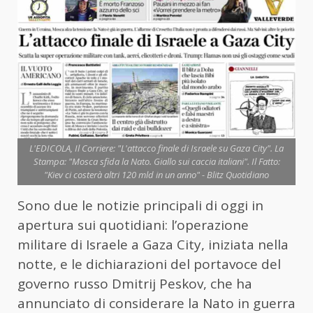
L'EDICOLA, Il Corriere: "L'attacco finale di Israele su Gaza City". La
Stampa: "Mosca sfida la Nato. Giallo sui caccia italiani". Il Fatto:
"Kiev ci costerà altri 120 mld in un anno" - Blitz Quotidiano
Sono due le notizie principali di oggi in
apertura sui quotidiani: l’operazione
militare di Israele a Gaza City, iniziata nella
notte, e le dichiarazioni del portavoce del
governo russo Dmitrij Peskov, che ha
annunciato di considerare la Nato in guerra