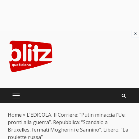
×
Skip
to
content
PRIMARY
MENU
Home
»
L’EDICOLA, Il Corriere: “Putin minaccia l’Ue:
pronti alla guerra”. Repubblica: “Scandalo a
Bruxelles, fermati Mogherini e Sannino”. Libero: “La
roulette russa”