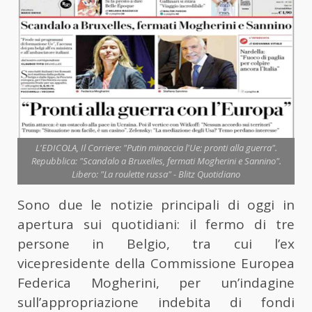
L'EDICOLA, Il Corriere: "Putin minaccia l'Ue: pronti alla guerra".
Repubblica: "Scandalo a Bruxelles, fermati Mogherini e Sannino".
Libero: "La roulette russa" - Blitz Quotidiano
Sono due le notizie principali di oggi in
apertura sui quotidiani: il fermo di tre
persone in Belgio, tra cui l’ex
vicepresidente della Commissione Europea
Federica Mogherini, per un’indagine
sull’appropriazione indebita di fondi