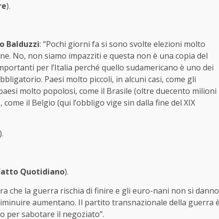
re
).
o Balduzzi
: “Pochi giorni fa si sono svolte elezioni molto
ilene. No, non siamo impazziti e questa non è una copia del
importanti per l’Italia perché quello sudamericano è uno dei
ligatorio. Paesi molto piccoli, in alcuni casi, come gli
aesi molto popolosi, come il Brasile (oltre duecento milioni
 come il Belgio (qui l’obbligo vige sin dalla fine del XIX
).
 Fatto Quotidiano
).
Ora che la guerra rischia di finire e gli euro-nani non si danno
 diminuire aumentano. Il partito transnazionale della guerra 
to per sabotare il negoziato”.