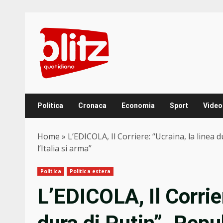
Skip
to
content
Politica
Cronaca
Economia
Sport
Video
Home
»
L’EDICOLA, Il Corriere: “Ucraina, la linea 
l’Italia si arma”
Politica
Politica estera
L’EDICOLA, Il Corrier