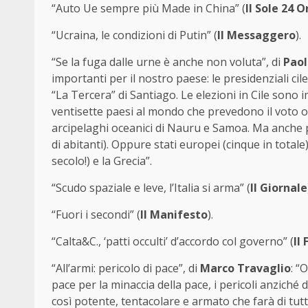
“Auto Ue sempre più Made in China” (
Il Sole 24 O
“Ucraina, le condizioni di Putin” (
Il Messaggero
).
“Se la fuga dalle urne è anche non voluta”, di
Paol
importanti per il nostro paese: le presidenziali c
“La Tercera” di Santiago. Le elezioni in Cile sono 
ventisette paesi al mondo che prevedono il voto obb
arcipelaghi oceanici di Nauru e Samoa. Ma anche p
di abitanti). Oppure stati europei (cinque in totale),
secolo!) e la Grecia”.
“Scudo spaziale e leve, l’Italia si arma” (
Il Giornale
“Fuori i secondi” (
Il Manifesto
).
“Calta&C., ‘patti occulti’ d’accordo col governo” (
Il
“All’armi: pericolo di pace”, di
Marco Travaglio
: “
pace per la minaccia della pace, i pericoli anziché
così potente, tentacolare e armato che farà di tut