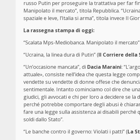
russo Putin per proseguire la trattativa per far f
Manipolato il mercato”, titola Repubblica. “Ucraina,
spaziale e leve, l’Italia si arma”, titola invece Il Gio
La rassegna stampa di oggi:
“Scalata Mps-Mediobanca. Manipolato il mercato”
“Ucraina, la linea dura di Putin” (
Il Corriere della
“Un’occasione mancata”, di
Dacia Maraini
: “L’arg
attuale», consiste nell’idea che questa legge comp
vendette su vendette di donne offese che denuncia
sentimentale. Intanto cominciamo col dire che una l
giudici, gli avvocati e chi per loro a decidere se la 
perché potrebbe comportare degli abusi è chiar
fare una legge sulla assistenza ai disabili perché
soldi dallo Stato”.
“Le banche contro il governo: Violati i patti” (
La S