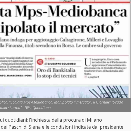
ubblica: "Scalata Mps-Mediobanca. Manipolato il mercato". Il Giornale: "Scudo
'Italia si arma" - Blitz Quotidiano
ui quotidiani: l’inchiesta della procura di Milano
ei Paschi di Siena e le condizioni indicate dal presidente