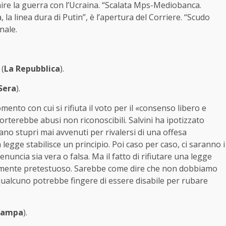
inire la guerra con l’Ucraina. “Scalata Mps-Mediobanca.
 la linea dura di Putin”, è l’apertura del Corriere. “Scudo
rnale.
 (
La Repubblica
).
 Sera
).
omento con cui si rifiuta il voto per il «consenso libero e
orterebbe abusi non riconoscibili. Salvini ha ipotizzato
no stupri mai avvenuti per rivalersi di una offesa
egge stabilisce un principio. Poi caso per caso, ci saranno i
denuncia sia vera o falsa. Ma il fatto di rifiutare una legge
amente pretestuoso. Sarebbe come dire che non dobbiamo
 qualcuno potrebbe fingere di essere disabile per rubare
tampa
).