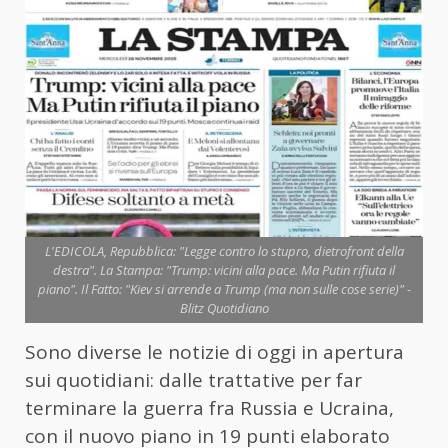
L'EDICOLA, Repubblica: "Legge contro lo stupro, dietrofront della
destra". La Stampa: "Trump: vicini alla pace. Ma Putin rifiuta il
piano". Il Fatto: "Kiev si arrende a Trump (ma non sulle cose serie)" -
Blitz Quotidiano
Sono diverse le notizie di oggi in apertura
sui quotidiani: dalle trattative per far
terminare la guerra fra Russia e Ucraina,
con il nuovo piano in 19 punti elaborato