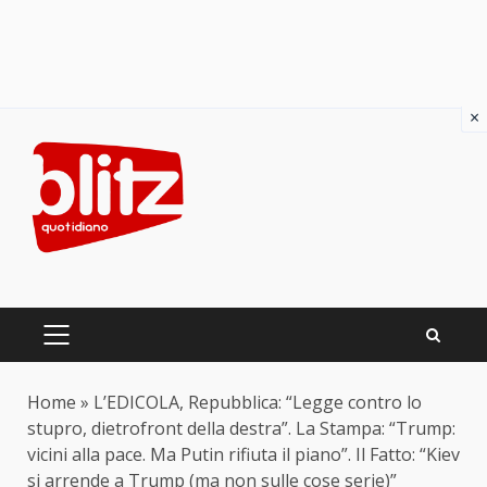
×
Skip
to
content
PRIMARY
MENU
Home
»
L’EDICOLA, Repubblica: “Legge contro lo
stupro, dietrofront della destra”. La Stampa: “Trump:
vicini alla pace. Ma Putin rifiuta il piano”. Il Fatto: “Kiev
si arrende a Trump (ma non sulle cose serie)”