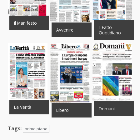
Il Manifesto
Il Fatto
Avvenire
Quotidiano
La Verità
Domani
Libero
Tags:
primo piano