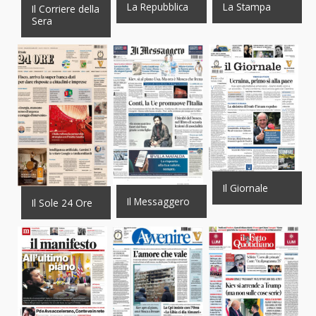
La Repubblica
La Stampa
Il Corriere della
Sera
Il Giornale
Il Messaggero
Il Sole 24 Ore